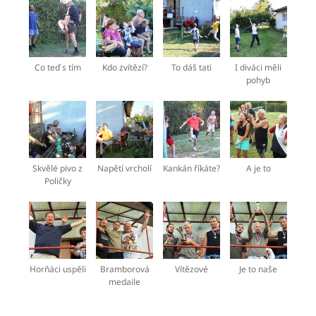
Co teď s tím
Kdo zvítězí?
To dáš tati
I diváci měli
pohyb
Skvělé pivo z
Napětí vrcholí
Kankán říkáte?
A je to
Poličky
Horňáci uspěli
Bramborová
Vítězové
Je to naše
medaile