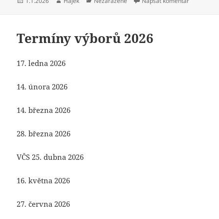
Publikováno:
Autor:
Rubriky:
pro text s
1.1.2026
Hájek
Nezařazené
Napsat komentář
Termíny výborů 2026
17. ledna 2026
14. února 2026
14. března 2026
28. března 2026
VČS 25. dubna 2026
16. května 2026
27. června 2026