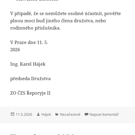
V případě, že se nemůžete osobně účastnit, pověřte
plnou mocí buď jiného člena družstva, nebo
rodinného příslušníka.
V Praze dne 11. 5.
2026
Ing. Karel Hájek
předseda Družstva
ZO ČZS Řeporyje II
Publikováno:
Autor:
Rubriky:
pro text
11.5.2026
Hájek
Nezařazené
Napsat komentář