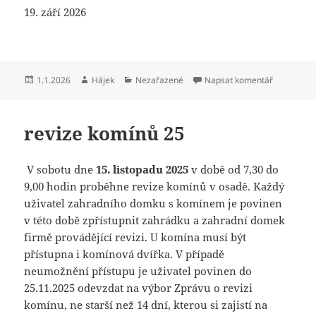
19. září 2026
Publikováno:
Autor:
Rubriky:
pro text s
1.1.2026
Hájek
Nezařazené
Napsat komentář
revize komínů 25
V sobotu dne
15. listopadu 2025
v době od 7,30 do
9,00 hodin proběhne revize komínů v osadě. Každý
uživatel zahradního domku s komínem je povinen
v této době zpřístupnit zahrádku a zahradní domek
firmě provádějící revizi. U komína musí být
přístupna i komínová dvířka. V případě
neumožnění přístupu je uživatel povinen do
25.11.2025 odevzdat na výbor Zprávu o revizi
komínu, ne starší než 14 dní, kterou si zajistí na