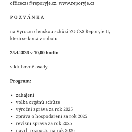
officeczs@reporyje.cz
,
www.reporyje.cz
P O Z V Á N K A
na Výroční členskou schůzi ZO ČZS Řeporyje II,
která se koná v sobotu
25.4.2026 v 10,00 hodin
v klubovně osady.
Program:
zahájení
volba orgánů schůze
výroční zpráva za rok 2025
zpráva o hospodaření za rok 2025
revizní zpráva za rok 2025
návrh rozpočtu na rok 2026