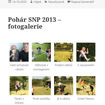
Publikováno:
Autor:
Rubriky:
pro text
14.10.2020
Hájek
Nezařazené
Napsat komentář
Pohár SNP 2013 –
fotogalerie
Sekt ochutnali
Vítězové s
Podání vítězů
S nasazením
i diváci
managerem
Tanec s
Proti sluníčku
Já ti ukážu
Smeč hlavou
míčem