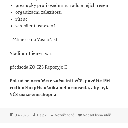
přestupky proti osadnímu řádu a jejich řešení
organizační záležitosti
různé
schválení usnesení
Těšíme se na Vaši účast
Vladimír Biener, v. r.
předseda ZO ČZS Řeporyje II
Pokud se nemůžete zúčastnit VČS, pověřte PM
rodinného příslušníka nebo souseda, aby byla
VČS usnášeníschopná.
Publikováno:
Autor:
Rubriky:
pro text s
9.4.2026
Hájek
Nezařazené
Napsat komentář