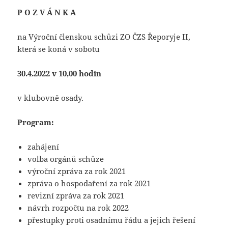
P O Z V Á N K A
na Výroční členskou schůzi ZO ČZS Řeporyje II,
která se koná v sobotu
30.4.2022 v 10,00 hodin
v klubovně osady.
Program:
zahájení
volba orgánů schůze
výroční zpráva za rok 2021
zpráva o hospodaření za rok 2021
revizní zpráva za rok 2021
návrh rozpočtu na rok 2022
přestupky proti osadnímu řádu a jejich řešení