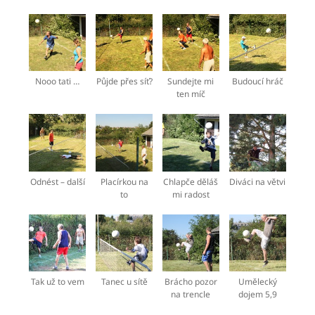
Nooo tati …
Půjde přes síť?
Sundejte mi
Budoucí hráč
ten míč
Odnést – další
Placírkou na
Chlapče děláš
Diváci na větvi
to
mi radost
Tak už to vem
Tanec u sítě
Brácho pozor
Umělecký
na trencle
dojem 5,9