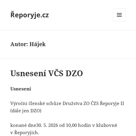
Řeporyje.cz
MENU
A
WIDGETY
Autor:
Hájek
Usnesení VČS DZO
Usnesení
Výroční členské schůze Družstva ZO ČZS Řeporyje II
(dále jen DZO)
konané dne30. 5. 2026 od 10,00 hodin v klubovně
v Řeporyjích.