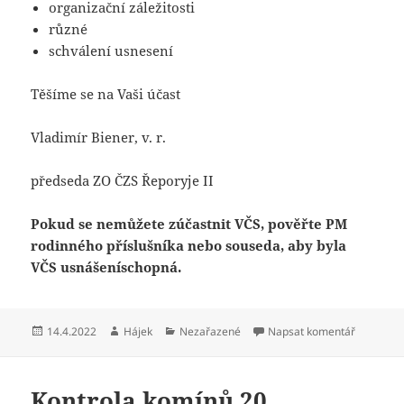
organizační záležitosti
různé
schválení usnesení
Těšíme se na Vaši účast
Vladimír Biener, v. r.
předseda ZO ČZS Řeporyje II
Pokud se nemůžete zúčastnit VČS, pověřte PM
rodinného příslušníka nebo souseda, aby byla
VČS usnášeníschopná.
Publikováno:
Autor:
Rubriky:
pro text 
14.4.2022
Hájek
Nezařazené
Napsat komentář
Kontrola komínů 20