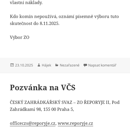
vlastní náklady.
Kdo komín nepoužívá, oznámí písemně výboru tuto
skutečnost do 8.11.2025.
Výbor ZO
Publikováno:
Autor:
Rubriky:
pro text
23.10.2025
Hájek
Nezařazené
Napsat komentář
Pozvánka na VČS
ČESKÝ ZAHRÁDKÁŘSKÝ SVAZ – ZO ŘEPORYJE II, Pod
Zahrádkami 98, 155 00 Praha 5,
officeczs@reporyje.cz
,
www.reporyje.cz