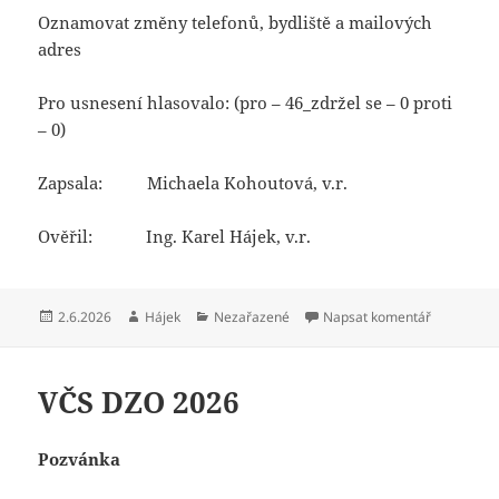
Oznamovat změny telefonů, bydliště a mailových
adres
Pro usnesení hlasovalo: (pro – 46_zdržel se – 0 proti
– 0)
Zapsala: Michaela Kohoutová, v.r.
Ověřil: Ing. Karel Hájek, v.r.
Publikováno:
Autor:
Rubriky:
pro text s
2.6.2026
Hájek
Nezařazené
Napsat komentář
VČS DZO 2026
Pozvánka