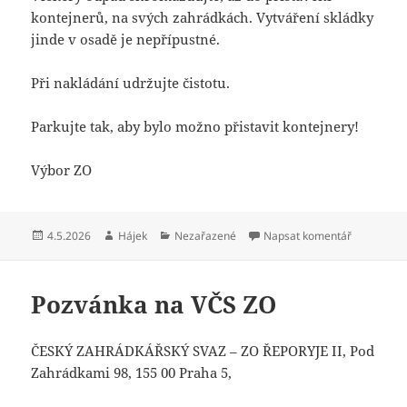
kontejnerů, na svých zahrádkách. Vytváření skládky
jinde v osadě je nepřípustné.
Při nakládání udržujte čistotu.
Parkujte tak, aby bylo možno přistavit kontejnery!
Výbor ZO
Publikováno:
Autor:
Rubriky:
pro text s
4.5.2026
Hájek
Nezařazené
Napsat komentář
Pozvánka na VČS ZO
ČESKÝ ZAHRÁDKÁŘSKÝ SVAZ – ZO ŘEPORYJE II, Pod
Zahrádkami 98, 155 00 Praha 5,