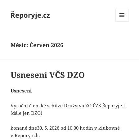
Řeporyje.cz
MENU
A
WIDGETY
Měsíc:
Červen 2026
Usnesení VČS DZO
Usnesení
Výroční členské schůze Družstva ZO ČZS Řeporyje II
(dále jen DZO)
konané dne30. 5. 2026 od 10,00 hodin v klubovně
v Řeporyjích.