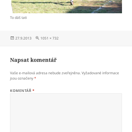
To dáš tati
Publikováno:
Původní
27.9.2013
1051 × 732
velikost:
Napsat komentář
Vaše e-mailová adresa nebude zveřejněna.
Vyžadované informace
jsou označeny
*
KOMENTÁŘ
*