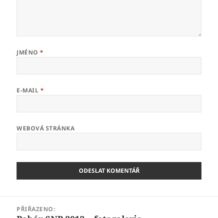
JMÉNO
*
E-MAIL
*
WEBOVÁ STRÁNKA
Navigace
PŘIŘAZENO:
pro