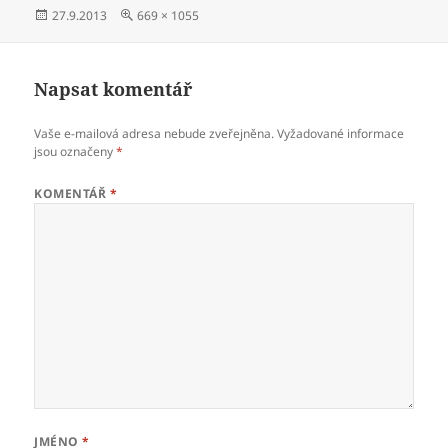
Publikováno:
Původní
27.9.2013
669 × 1055
velikost:
Napsat komentář
Vaše e-mailová adresa nebude zveřejněna.
Vyžadované informace
jsou označeny
*
KOMENTÁŘ
*
JMÉNO
*