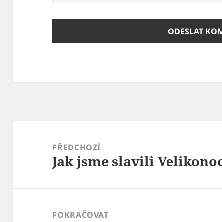
Navigace
pro
PŘEDCHOZÍ
Jak jsme slavili Velikono
příspěvek
Předchozí
příspěvek:
POKRAČOVAT