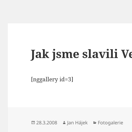
Jak jsme slavili 
[nggallery id=3]
Publikováno:
Autor:
Rubriky:
28.3.2008
Jan Hájek
Fotogalerie