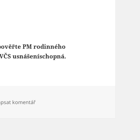
 pověřte PM rodinného
a VČS usnášeníschopná.
pro text s názvem Pozvánka na VČS
psat komentář