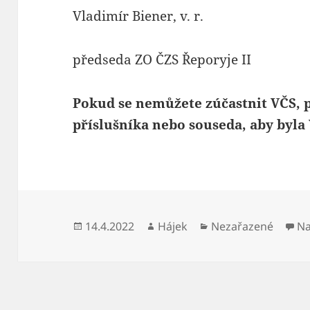
Vladimír Biener, v. r.
předseda ZO ČZS Řeporyje II
Pokud se nemůžete zúčastnit VČS,
příslušníka nebo souseda, aby byl
Publikováno:
Autor:
Rubriky:
14.4.2022
Hájek
Nezařazené
Na