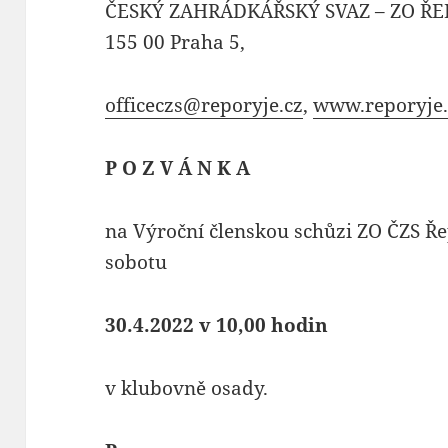
ČESKÝ ZAHRÁDKÁŘSKÝ SVAZ – ZO ŘEPO
155 00 Praha 5,
officeczs@reporyje.cz
,
www.reporyje.
P O Z V Á N K A
na Výroční členskou schůzi ZO ČZS Řep
sobotu
30.4.2022 v 10,00 hodin
v klubovně osady.